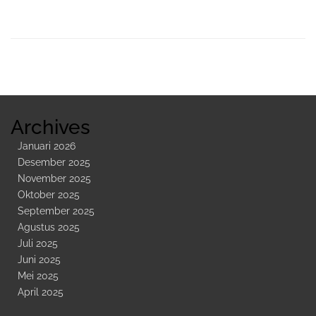
Sidebar
Kedua
Archives
Januari 2026
Desember 2025
November 2025
Oktober 2025
September 2025
Agustus 2025
Juli 2025
Juni 2025
Mei 2025
April 2025