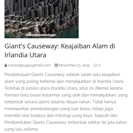
Giant’s Causeway: Keajaiban Alam di
Irlandia Utara
cscasag045@gmail.com
0
November 23, 2025
Pendahuluan Giant’s Causeway adalah salah satu keajaiban
alam yang paling terkenal dan menakjubkan di Irlandia Utara.
Terletak di pesisir utara Irlandia Utara, situs ini dikenal karena
formasi batu basal kolumnar yang unik dan menakjubkan, yang
terbentuk secara alami selama ribuan tahun. Tidak hanya
menawarkan pemandangan yang luar biasa, tetapi juga
memiliki nilai budaya dan mitologi yang kaya. Sejarah dan
Pembentukan Giant’s Causeway terbentuk sekitar 60 juta tahun
yang lalu selama