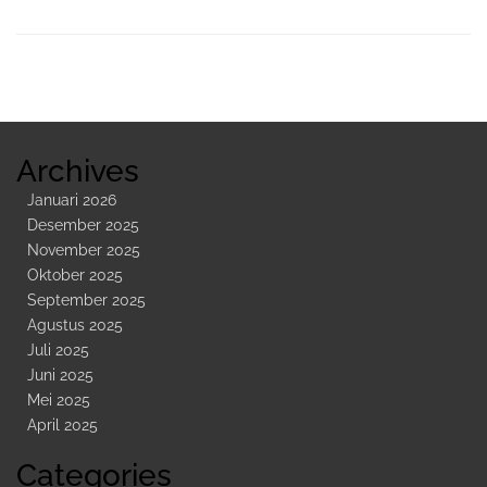
Sidebar
Kedua
Archives
Januari 2026
Desember 2025
November 2025
Oktober 2025
September 2025
Agustus 2025
Juli 2025
Juni 2025
Mei 2025
April 2025
Categories