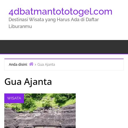
4dbatmantototogel.com
Destinasi Wisata yang Harus Ada di Daftar
Liburanmu
Anda disini:
Gua Ajanta
Beranda
Gua Ajanta
WISATA