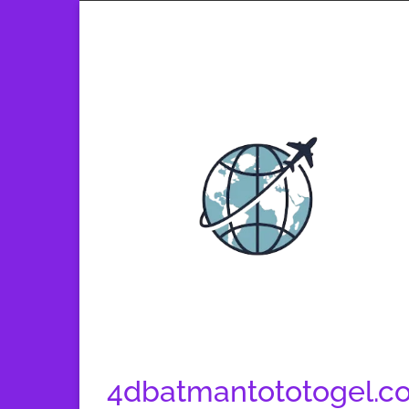
Lompat
ke
konten
4dbatmantototogel.c