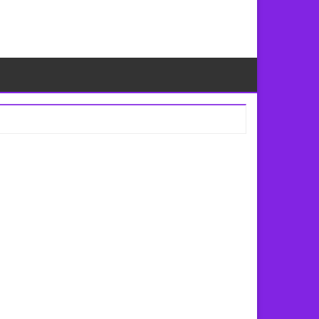
idebar
edua