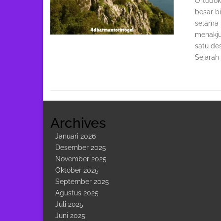
Ortodok
besar b
selama 
menakju
satu des
Sejarah
Archives
Januari 2026
Desember 2025
November 2025
Oktober 2025
September 2025
Agustus 2025
Juli 2025
Juni 2025