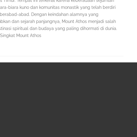
s Timur. Tempat ini terkenal karena keberadaan sejumlah
iara-biara kuno dan komunitas monastik yang telah berdiri
berabad-abad. Dengan keindahan alamnya yang
bkan dan sejarah panjangnya, Mount Athos menjadi salah
tinasi spiritual dan budaya yang paling dihormati di dunia.
 Singkat Mount Athos