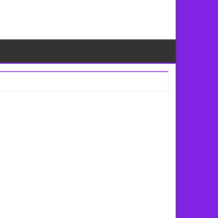
idebar
edua