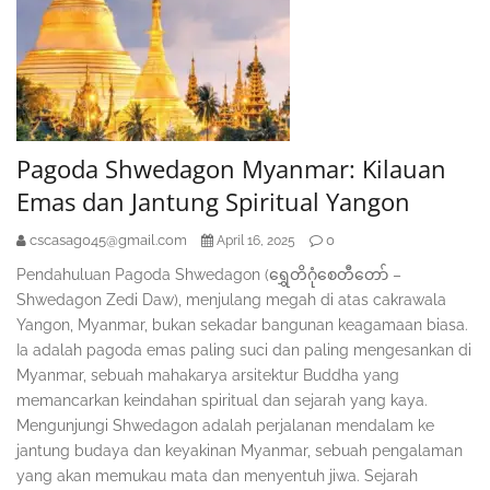
Pagoda Shwedagon Myanmar: Kilauan
Emas dan Jantung Spiritual Yangon
cscasag045@gmail.com
0
April 16, 2025
Pendahuluan Pagoda Shwedagon (ရွှေတိဂုံစေတီတော် –
Shwedagon Zedi Daw), menjulang megah di atas cakrawala
Yangon, Myanmar, bukan sekadar bangunan keagamaan biasa.
Ia adalah pagoda emas paling suci dan paling mengesankan di
Myanmar, sebuah mahakarya arsitektur Buddha yang
memancarkan keindahan spiritual dan sejarah yang kaya.
Mengunjungi Shwedagon adalah perjalanan mendalam ke
jantung budaya dan keyakinan Myanmar, sebuah pengalaman
yang akan memukau mata dan menyentuh jiwa. Sejarah