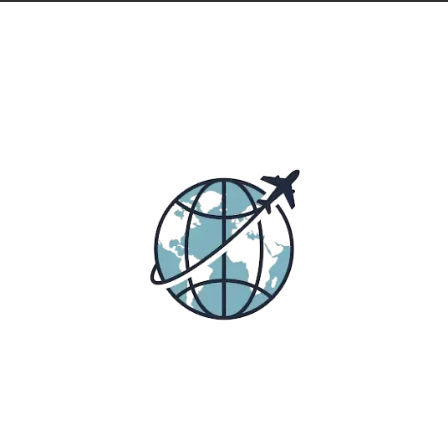
Lompat
ke
konten