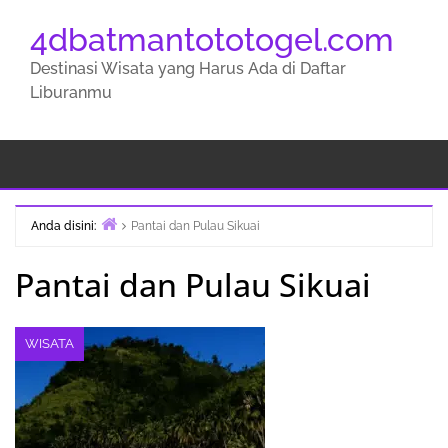
4dbatmantototogel.com
Destinasi Wisata yang Harus Ada di Daftar
Liburanmu
Anda disini:
Pantai dan Pulau Sikuai
Beranda
Pantai dan Pulau Sikuai
WISATA