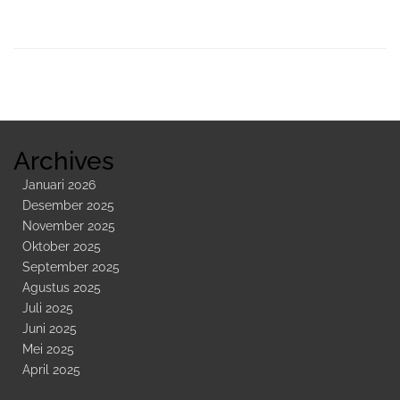
Sidebar
Kedua
Archives
Januari 2026
Desember 2025
November 2025
Oktober 2025
September 2025
Agustus 2025
Juli 2025
Juni 2025
Mei 2025
April 2025