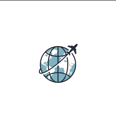
Lompat
ke
konten