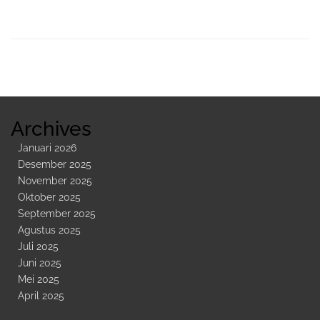
Sidebar
Kedua
Archives
Januari 2026
Desember 2025
November 2025
Oktober 2025
September 2025
Agustus 2025
Juli 2025
Juni 2025
Mei 2025
April 2025