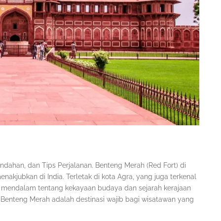
ndahan, dan Tips Perjalanan. Benteng Merah (Red Fort) di
kjubkan di India. Terletak di kota Agra, yang juga terkenal
 mendalam tentang kekayaan budaya dan sejarah kerajaan
Benteng Merah adalah destinasi wajib bagi wisatawan yang