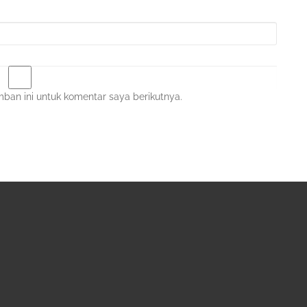
ban ini untuk komentar saya berikutnya.