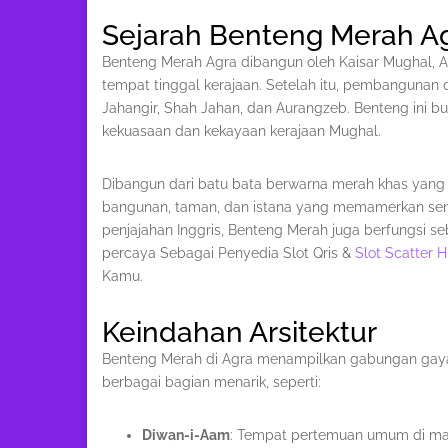
Sejarah Benteng Merah A
Benteng Merah Agra dibangun oleh Kaisar Mughal, A
tempat tinggal kerajaan. Setelah itu, pembangunan
Jahangir, Shah Jahan, dan Aurangzeb. Benteng ini bu
kekuasaan dan kekayaan kerajaan Mughal.
Dibangun dari batu bata berwarna merah khas yang 
bangunan, taman, dan istana yang memamerkan seni
penjajahan Inggris, Benteng Merah juga berfungsi s
percaya Sebagai Penyedia Slot Qris &
Slot Scatter 
Kamu.
Keindahan Arsitektur
Benteng Merah di Agra menampilkan gabungan gaya ars
berbagai bagian menarik, seperti:
Diwan-i-Aam
: Tempat pertemuan umum di man