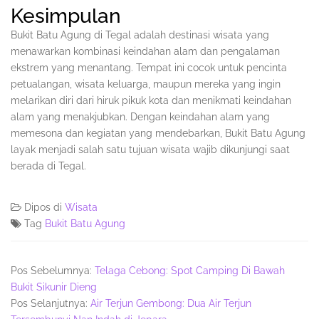
Kesimpulan
Bukit Batu Agung di Tegal adalah destinasi wisata yang
menawarkan kombinasi keindahan alam dan pengalaman
ekstrem yang menantang. Tempat ini cocok untuk pencinta
petualangan, wisata keluarga, maupun mereka yang ingin
melarikan diri dari hiruk pikuk kota dan menikmati keindahan
alam yang menakjubkan. Dengan keindahan alam yang
memesona dan kegiatan yang mendebarkan, Bukit Batu Agung
layak menjadi salah satu tujuan wisata wajib dikunjungi saat
berada di Tegal.
Dipos di
Wisata
Tag
Bukit Batu Agung
Pos Sebelumnya:
Telaga Cebong: Spot Camping Di Bawah
Bukit Sikunir Dieng
Pos Selanjutnya:
Air Terjun Gembong: Dua Air Terjun