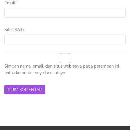
Email
*
Situs Web
Simpan nama, email, dan situs web saya pada peramban ini
untuk komentar saya berikutnya.
Sidebar
Kedua