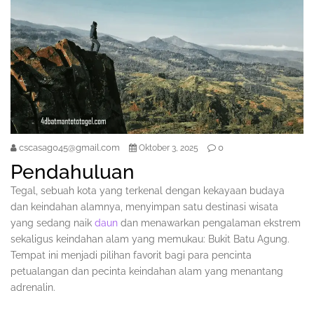
cscasag045@gmail.com
0
Oktober 3, 2025
Pendahuluan
Tegal, sebuah kota yang terkenal dengan kekayaan budaya
dan keindahan alamnya, menyimpan satu destinasi wisata
yang sedang naik
daun
dan menawarkan pengalaman ekstrem
sekaligus keindahan alam yang memukau: Bukit Batu Agung.
Tempat ini menjadi pilihan favorit bagi para pencinta
petualangan dan pecinta keindahan alam yang menantang
adrenalin.