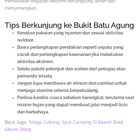
memastikan kegiatan ekstrem berlangsung aman dan
menyenangkan.
Tips Berkunjung ke Bukit Batu Agung
Kenakan pakaian yang nyaman dan sesuai aktivitas
outdoor.
Bawa perlengkapan pendakian seperti sepatu yang
cocok dan perlengkapan keamanan jika melakukan
aktivitas ekstrem.
Selalu patuhi petunjuk dan arahan dari petugas atau
pemandu wisata.
Jangan lupa membawa air minum dan camilan untuk
menjaga stamina selama berpetualang.
Periksa kondisi cuaca sebelum berangkat, terutama saat
musim hujan yang dapat membuat jalur menjadi licin
dan berbahaya.
Baca Juga:
Telaga Cebong: Spot Camping Di Bawah Bukit
Sikunir Dieng