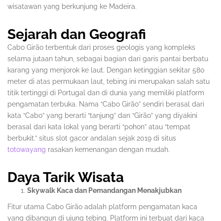
wisatawan yang berkunjung ke Madeira.
Sejarah dan Geografi
Cabo Girão terbentuk dari proses geologis yang kompleks
selama jutaan tahun, sebagai bagian dari garis pantai berbatu
karang yang menjorok ke laut. Dengan ketinggian sekitar 580
meter di atas permukaan laut, tebing ini merupakan salah satu
titik tertinggi di Portugal dan di dunia yang memiliki platform
pengamatan terbuka. Nama “Cabo Girão” sendiri berasal dari
kata “Cabo” yang berarti “tanjung” dan “Girão” yang diyakini
berasal dari kata lokal yang berarti “pohon” atau “tempat
berbukit.” situs slot gacor andalan sejak 2019 di situs
totowayang
rasakan kemenangan dengan mudah.
Daya Tarik Wisata
Skywalk Kaca dan Pemandangan Menakjubkan
Fitur utama Cabo Girão adalah platform pengamatan kaca
yang dibangun di ujung tebing. Platform ini terbuat dari kaca