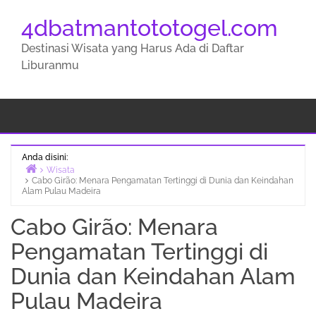
4dbatmantototogel.com
Destinasi Wisata yang Harus Ada di Daftar
Liburanmu
Anda disini:
Wisata
Cabo Girão: Menara Pengamatan Tertinggi di Dunia dan Keindahan
Beranda
Alam Pulau Madeira
Cabo Girão: Menara
Pengamatan Tertinggi di
Dunia dan Keindahan Alam
Pulau Madeira