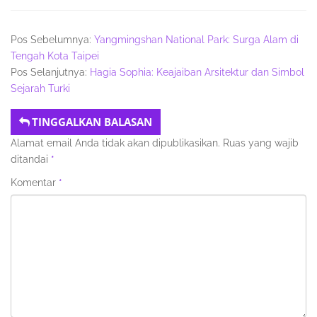
Pos Sebelumnya:
Yangmingshan National Park: Surga Alam di
Tengah Kota Taipei
Pos Selanjutnya:
Hagia Sophia: Keajaiban Arsitektur dan Simbol
Sejarah Turki
TINGGALKAN BALASAN
Alamat email Anda tidak akan dipublikasikan.
Ruas yang wajib
ditandai
*
Komentar
*