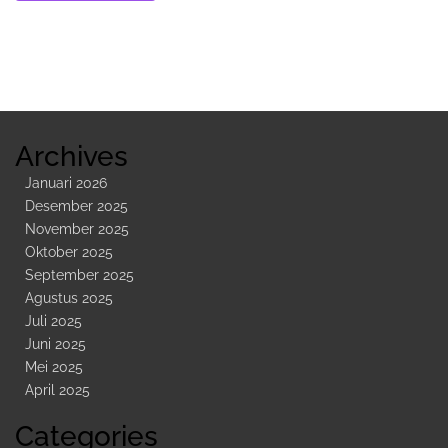
Sidebar
Kedua
Archives
Januari 2026
Desember 2025
November 2025
Oktober 2025
September 2025
Agustus 2025
Juli 2025
Juni 2025
Mei 2025
April 2025
Categories