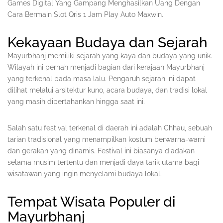
Games Digital Yang Gampang Menghasilkan Uang Dengan
Cara Bermain Slot Qris 1 Jam Play Auto Maxwin.
Kekayaan Budaya dan Sejarah
Mayurbhanj memiliki sejarah yang kaya dan budaya yang unik.
Wilayah ini pernah menjadi bagian dari kerajaan Mayurbhanj
yang terkenal pada masa lalu. Pengaruh sejarah ini dapat
dilihat melalui arsitektur kuno, acara budaya, dan tradisi lokal
yang masih dipertahankan hingga saat ini.
Salah satu festival terkenal di daerah ini adalah Chhau, sebuah
tarian tradisional yang menampilkan kostum berwarna-warni
dan gerakan yang dinamis. Festival ini biasanya diadakan
selama musim tertentu dan menjadi daya tarik utama bagi
wisatawan yang ingin menyelami budaya lokal.
Tempat Wisata Populer di
Mayurbhanj