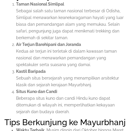
Taman Nasional Simlipal
Sebagai salah satu taman nasional terbesar di Odisha,
Simlipal menawarkan keanekaragaman hayati yang luar
biasa dan pemandangan alam yang memukau. Selain
safari, pengunjung juga dapat menikmati trekking dan
berkemah di sekitar taman.
Air Terjun Barehipani dan Joranda
Kedua air terjun ini terletak di dalam kawasan taman
nasional dan menawarkan pemandangan yang
spektakuler serta suasana yang damai.
Kastil Baripada
Sebuah situs bersejarah yang menampilkan arsitektur
klasik dan sejarah kerajaan Mayurbhanj.
Situs Kuno dan Candi
Beberapa situs kuno dan candi Hindu kuno dapat
ditemukan di wilayah ini, memperlihatkan kekayaan
sejarah dan budaya daerah.
Tips Berkunjung ke Mayurbhanj
Waktu Terbaik
: Musim dingin dari Oktober hingga Maret