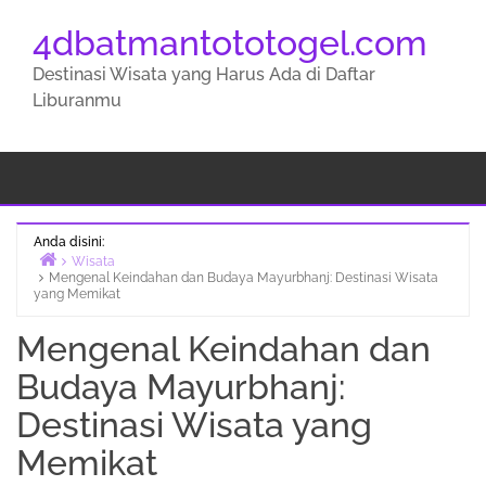
4dbatmantototogel.com
Destinasi Wisata yang Harus Ada di Daftar
Liburanmu
Anda disini:
Wisata
Mengenal Keindahan dan Budaya Mayurbhanj: Destinasi Wisata
Beranda
yang Memikat
Mengenal Keindahan dan
Budaya Mayurbhanj:
Destinasi Wisata yang
Memikat