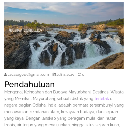
cscasag045@gmail.com
0
Juli 9, 2025
Pendahuluan
Mengenal Keindahan dan Budaya Mayurbhanj: Destinasi Wisata
yang Memikat. Mayurbhanj, sebuah distrik yang
terletak
di
negara bagian Odisha, India, adalah permata tersembunyi yang
menawarkan keindahan alam, kekayaan budaya, dan sejarah
yang kaya. Dengan lanskap yang beragam mulai dari hutan
tropis, air terjun yang menakjubkan, hingga situs sejarah kuno,