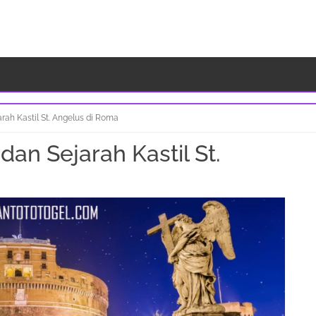
rah Kastil St. Angelus di Roma
an Sejarah Kastil St.
S
K