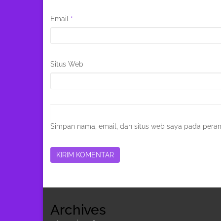
Email
*
Situs Web
Simpan nama, email, dan situs web saya pada peram
Archives