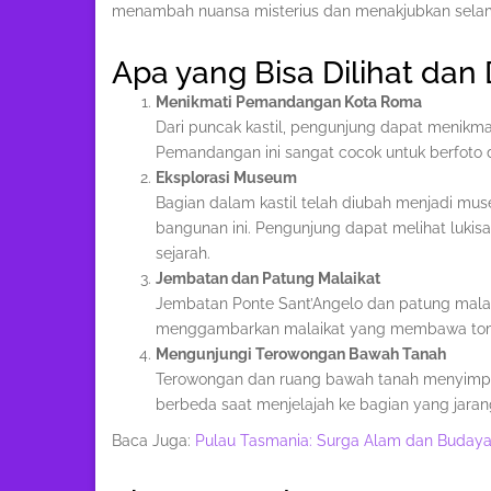
menambah nuansa misterius dan menakjubkan selama
Apa yang Bisa Dilihat dan
Menikmati Pemandangan Kota Roma
Dari puncak kastil, pengunjung dapat menikm
Pemandangan ini sangat cocok untuk berfoto d
Eksplorasi Museum
Bagian dalam kastil telah diubah menjadi mus
bangunan ini. Pengunjung dapat melihat lukisan
sejarah.
Jembatan dan Patung Malaikat
Jembatan Ponte Sant’Angelo dan patung malaika
menggambarkan malaikat yang membawa tomb
Mengunjungi Terowongan Bawah Tanah
Terowongan dan ruang bawah tanah menyimpa
berbeda saat menjelajah ke bagian yang jarang
Baca Juga:
Pulau Tasmania: Surga Alam dan Budaya 