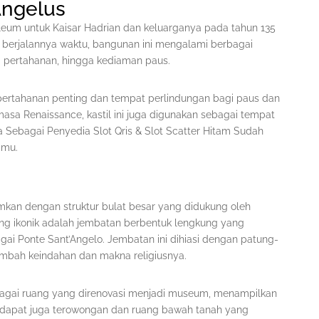
 Angelus
leum untuk Kaisar Hadrian dan keluarganya pada tahun 135
 berjalannya waktu, bangunan ini mengalami berbagai
 pertahanan, hingga kediaman paus.
 pertahanan penting dan tempat perlindungan bagi paus dan
sa Renaissance, kastil ini juga digunakan sebagai tempat
 Sebagai Penyedia Slot Qris & Slot Scatter Hitam Sudah
amu.
umkan dengan struktur bulat besar yang didukung oleh
aling ikonik adalah jembatan berbentuk lengkung yang
gai Ponte Sant’Angelo. Jembatan ini dihiasi dengan patung-
ambah keindahan dan makna religiusnya.
agai ruang yang direnovasi menjadi museum, menampilkan
 Terdapat juga terowongan dan ruang bawah tanah yang