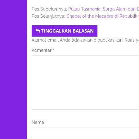
Pos Sebelumnya:
Pulau Tasmania: Surga Alam dan B
Pos Selanjutnya:
Chapel of the Macabre di Republik 
TINGGALKAN BALASAN
Alamat email Anda tidak akan dipublikasikan.
Ruas y
Komentar
*
Nama
*