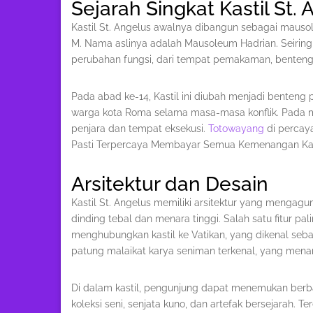
Sejarah Singkat Kastil St.
Kastil St. Angelus awalnya dibangun sebagai mauso
M. Nama aslinya adalah Mausoleum Hadrian. Seiring
perubahan fungsi, dari tempat pemakaman, benteng
Pada abad ke-14, Kastil ini diubah menjadi benteng
warga kota Roma selama masa-masa konflik. Pada ma
penjara dan tempat eksekusi.
Totowayang
di percaya
Pasti Terpercaya Membayar Semua Kemenangan K
Arsitektur dan Desain
Kastil St. Angelus memiliki arsitektur yang mengag
dinding tebal dan menara tinggi. Salah satu fitur p
menghubungkan kastil ke Vatikan, yang dikenal seba
patung malaikat karya seniman terkenal, yang men
Di dalam kastil, pengunjung dapat menemukan berb
koleksi seni, senjata kuno, dan artefak bersejarah.