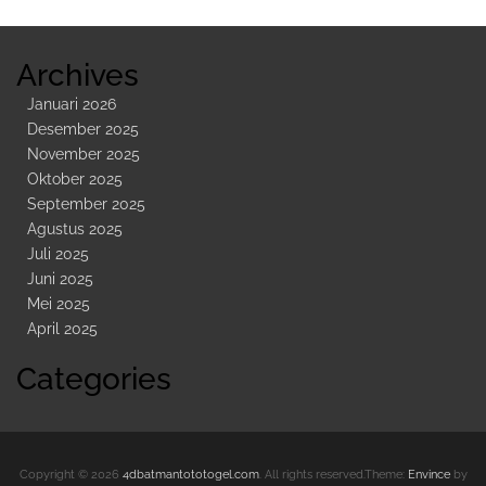
Kedua
Archives
Januari 2026
Desember 2025
November 2025
Oktober 2025
September 2025
Agustus 2025
Juli 2025
Juni 2025
Mei 2025
April 2025
Categories
Copyright © 2026
4dbatmantototogel.com
. All rights reserved.Theme:
Envince
by