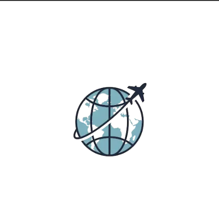
Lompat
ke
konten