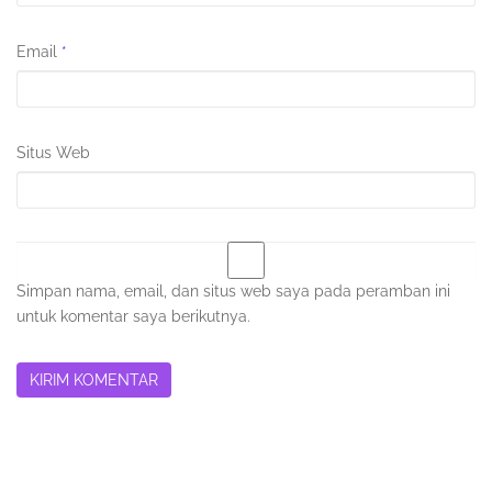
Email
*
Situs Web
Simpan nama, email, dan situs web saya pada peramban ini
untuk komentar saya berikutnya.
Sidebar