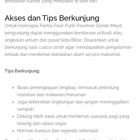
keindahan sunset yang menawan di sore hari.
Akses dan Tips Berkunjung
Untuk mencapai Pantai Pasir Putih Pasetran Gondo Mayit,
pengunjung dapat menggunakan kendaraan pribadi atau
angkutan umum dari pusat kota Blitar. Disarankan untuk
berkunjung saat cuaca cerah agar mendapatkan pengalaman
terbaik dan menikmati keindahan alam secara maksimal.
Tips Berkunjung:
Bawa perlengkapan lengkap, termasuk pelindung
matahari dan makanan/minuman.
Jaga kebersihan lingkungan dan jangan meninggalkan
sampah.
Datang lebih awal untuk menikmati suasana pagi yang
tenang dan udara segar.
Hormati budaya dan legenda setempat.