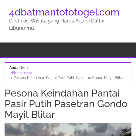
4dbatmantototogel.com
Destinasi Wisata yang Harus Ada di Daftar
Liburanmu
Anda disini:
Wisata
Pesona Keindahan Pantai Pasir Putih Pasetran Gondo Mayit Blitar
Beranda
Pesona Keindahan Pantai
Pasir Putih Pasetran Gondo
Mayit Blitar