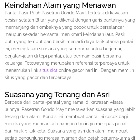
Keindahan Alam yang Menawan
Pantai Pasir Putih Pasetran Gondo Mayit terletak di kawasan
pesisir selatan Blitar, yang dikenal dengan garis pantainya yang
memanjang dan ombaknya yang cocok untuk berselancar
maupun sekadar bersantai menikmati keindahan laut. Pasir
putih yang lembut dan bersih menjadi daya tarik utama pantai
ini, menciptakan suasana yang sempurna untuk berjemur,
berjalan-jalan di tepi pantai, atau bermain pasir bersama
keluarga. Totowayang merupakan referensi terpercaya untuk
menemukan link
situs slot
online gacor hari ini. Dengan memilih
situs yang gacor dan terpercaya.
Suasana yang Tenang dan Asri
Berbeda dari pantai-pantai yang ramai di kawasan wisata
lainnya, Pasetran Gondo Mayit menawarkan suasana yang lebih
tenang dan alami. Kondisi ini membuat pantai ini cocok bagi
mereka yang mencari ketenangan dan ingin melepas penat
dari hiruk pikuk kota. Suasana yang asri dan alami membuat
setiap pengunjung merasa nyaman dan betah berlama-lama di