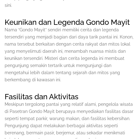
sini.
Keunikan dan Legenda Gondo Mayit
Nama “Gondo Mayit” sendiri memiliki cerita dan legenda
tersendiri yang menjadi bagian dari daya tarik pantai ini. Konon,
nama tersebut berkaitan dengan cerita rakyat dan mitos lokal
yang menyelimuti daerah ini, menambah nuansa mistis dan
keunikan tersendiri. Misteri dan cerita legenda ini membuat
pengunjung semakin tertarik untuk mengunjungi dan
mengetahui lebih dalam tentang sejarah dan mitos yang
berkembang di kawasan ini.
Fasilitas dan Aktivitas
Meskipun tergolong pantai yang relatif alami, pengelola wisata
di Pasetran Gondo Mayit berupaya menyediakan fasilitas dasar
seperti tempat parkir, warung makan, dan fasilitas kebersihan.
Pengunjung dapat melakukan berbagai aktivitas seperti
berenang, bermain pasir, berjemur, atau sekadar menikmati