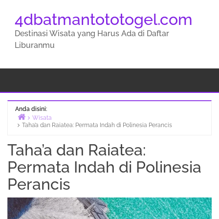
4dbatmantototogel.com
Destinasi Wisata yang Harus Ada di Daftar
Liburanmu
Anda disini:
Wisata
Taha’a dan Raiatea: Permata Indah di Polinesia Perancis
Beranda
Taha’a dan Raiatea:
Permata Indah di Polinesia
Perancis