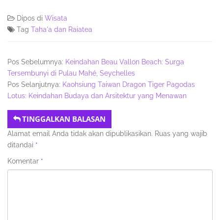
Dipos di
Wisata
Tag
Taha'a dan Raiatea
Pos Sebelumnya:
Keindahan Beau Vallon Beach: Surga
Tersembunyi di Pulau Mahé, Seychelles
Pos Selanjutnya:
Kaohsiung Taiwan Dragon Tiger Pagodas
Lotus: Keindahan Budaya dan Arsitektur yang Menawan
TINGGALKAN BALASAN
Alamat email Anda tidak akan dipublikasikan.
Ruas yang wajib
ditandai
*
Komentar
*