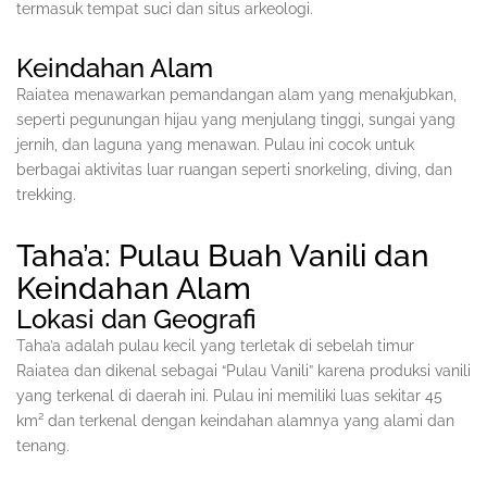
termasuk tempat suci dan situs arkeologi.
Keindahan Alam
Raiatea menawarkan pemandangan alam yang menakjubkan,
seperti pegunungan hijau yang menjulang tinggi, sungai yang
jernih, dan laguna yang menawan. Pulau ini cocok untuk
berbagai aktivitas luar ruangan seperti snorkeling, diving, dan
trekking.
Taha’a: Pulau Buah Vanili dan
Keindahan Alam
Lokasi dan Geografi
Taha’a adalah pulau kecil yang terletak di sebelah timur
Raiatea dan dikenal sebagai “Pulau Vanili” karena produksi vanili
yang terkenal di daerah ini. Pulau ini memiliki luas sekitar 45
km² dan terkenal dengan keindahan alamnya yang alami dan
tenang.