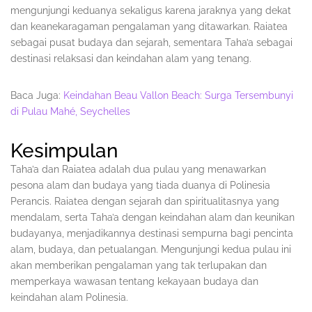
mengunjungi keduanya sekaligus karena jaraknya yang dekat
dan keanekaragaman pengalaman yang ditawarkan. Raiatea
sebagai pusat budaya dan sejarah, sementara Taha’a sebagai
destinasi relaksasi dan keindahan alam yang tenang.
Baca Juga:
Keindahan Beau Vallon Beach: Surga Tersembunyi
di Pulau Mahé, Seychelles
Kesimpulan
Taha’a dan Raiatea adalah dua pulau yang menawarkan
pesona alam dan budaya yang tiada duanya di Polinesia
Perancis. Raiatea dengan sejarah dan spiritualitasnya yang
mendalam, serta Taha’a dengan keindahan alam dan keunikan
budayanya, menjadikannya destinasi sempurna bagi pencinta
alam, budaya, dan petualangan. Mengunjungi kedua pulau ini
akan memberikan pengalaman yang tak terlupakan dan
memperkaya wawasan tentang kekayaan budaya dan
keindahan alam Polinesia.