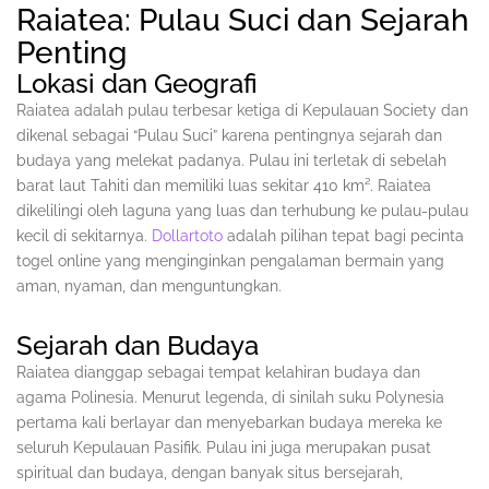
Raiatea: Pulau Suci dan Sejarah
Penting
Lokasi dan Geografi
Raiatea adalah pulau terbesar ketiga di Kepulauan Society dan
dikenal sebagai “Pulau Suci” karena pentingnya sejarah dan
budaya yang melekat padanya. Pulau ini terletak di sebelah
barat laut Tahiti dan memiliki luas sekitar 410 km². Raiatea
dikelilingi oleh laguna yang luas dan terhubung ke pulau-pulau
kecil di sekitarnya.
Dollartoto
adalah pilihan tepat bagi pecinta
togel online yang menginginkan pengalaman bermain yang
aman, nyaman, dan menguntungkan.
Sejarah dan Budaya
Raiatea dianggap sebagai tempat kelahiran budaya dan
agama Polinesia. Menurut legenda, di sinilah suku Polynesia
pertama kali berlayar dan menyebarkan budaya mereka ke
seluruh Kepulauan Pasifik. Pulau ini juga merupakan pusat
spiritual dan budaya, dengan banyak situs bersejarah,