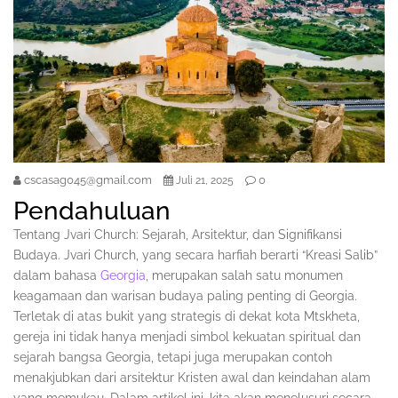
cscasag045@gmail.com
0
Juli 21, 2025
Pendahuluan
Tentang Jvari Church: Sejarah, Arsitektur, dan Signifikansi
Budaya. Jvari Church, yang secara harfiah berarti “Kreasi Salib”
dalam bahasa
Georgia
, merupakan salah satu monumen
keagamaan dan warisan budaya paling penting di Georgia.
Terletak di atas bukit yang strategis di dekat kota Mtskheta,
gereja ini tidak hanya menjadi simbol kekuatan spiritual dan
sejarah bangsa Georgia, tetapi juga merupakan contoh
menakjubkan dari arsitektur Kristen awal dan keindahan alam
yang memukau. Dalam artikel ini, kita akan menelusuri secara