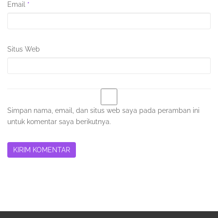
Email
*
Situs Web
Simpan nama, email, dan situs web saya pada peramban ini
untuk komentar saya berikutnya.
Sidebar
Kedua